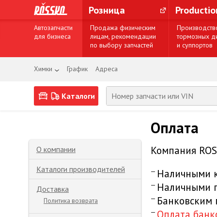
Розница
Producti
Автозапчасти
Продажа физическим
Производств
для бизнеса
лицам, рекомендации
тормозных д
по выбору запчастей
и суппортов
Химки
График
Адреса
Каталоги
Оплата
Компания ROS
О компании
Каталоги производителей
Наличными к
Наличными п
Доставка
Банковским
Политика возврата
Оплата банк