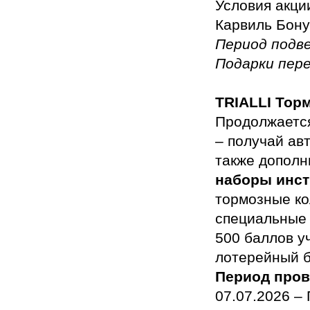
Условия акци
Карвиль Бон
Период подв
Подарки пер
TRIALLI
Тор
Продолжается
– получай ав
также дополн
наборы инс
тормозные ко
специальные 
500 баллов у
лотерейный б
Период прове
07.07.2026 –