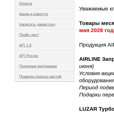
Оплата
Уважаемые к
Акции и новости
Товары мес
Написать директору
мая
2026 год
Прайс-лист
Продукция AI
API 2.0
API Росско
AIRLINE
Зап
июня)
Полезные материалы
Условия акци
Правила оплаты картой
оборудования
Период подв
Подарки пер
LUZAR
Турб