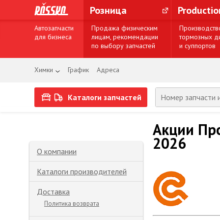
Розница
Producti
Автозапчасти
Продажа физическим
Производств
для бизнеса
лицам, рекомендации
тормозных д
по выбору запчастей
и суппортов
Химки
График
Адреса
Каталоги запчастей
Акции Пр
2026
О компании
Каталоги производителей
Доставка
Политика возврата