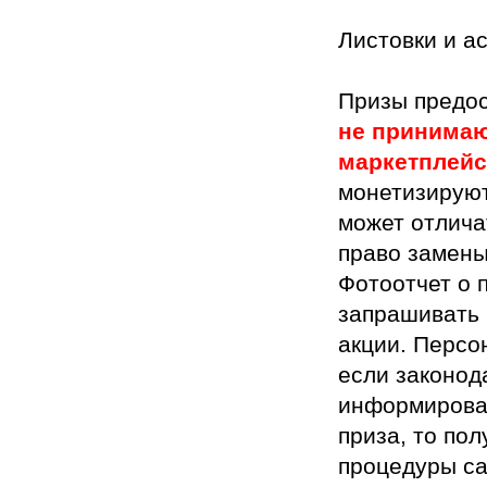
Листовки и а
Призы предо
не принимаю
маркетплей
монетизируют
может отлича
право замены
Фотоотчет о 
запрашивать 
акции. Персо
если законод
информирован
приза, то по
процедуры са