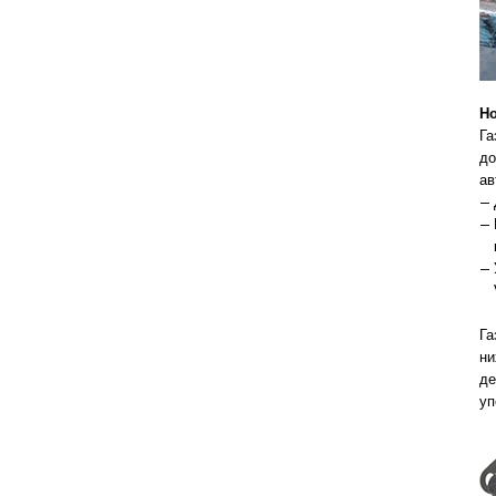
Н
Га
до
ав
Га
ни
де
уп