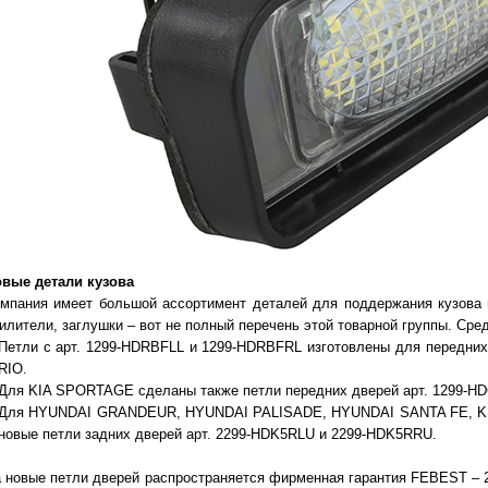
вые детали кузова
мпания имеет большой ассортимент деталей для поддержания кузова 
илители, заглушки – вот не полный перечень этой товарной группы. Сре
Петли с арт. 1299-HDRBFLL и 1299-HDRBFRL изготовлены для передн
RIO.
Для KIA SPORTAGE сделаны также петли передних дверей арт. 1299-H
Для HYUNDAI GRANDEUR, HYUNDAI PALISADE, HYUNDAI SANTA FE, KIA
новые петли задних дверей арт. 2299-HDK5RLU и 2299-HDK5RRU.
 новые петли дверей распространяется фирменная гарантия FEBEST – 2 