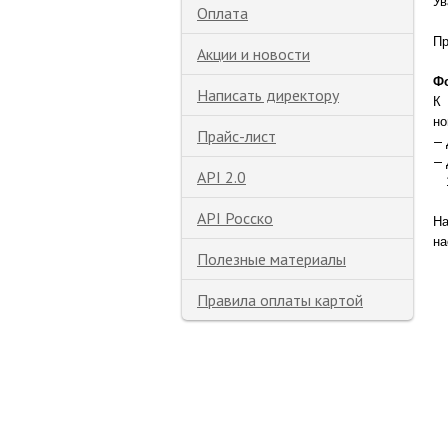
Ув
Оплата
Пр
Акции и новости
Фо
Написать директору
К 
но
Прайс-лист
API 2.0
API Росско
На
на
Полезные материалы
Правила оплаты картой