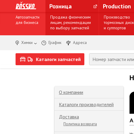
Розница
Production
Автозапчасти
Продажа физическим
Производство
для бизнеса
лицам, рекомендации
тормозных диск
по выбору запчастей
и суппортов
Химки
График
Адреса
Каталоги запчастей
Н
О компании
Каталоги производителей
Доставка
Политика возврата