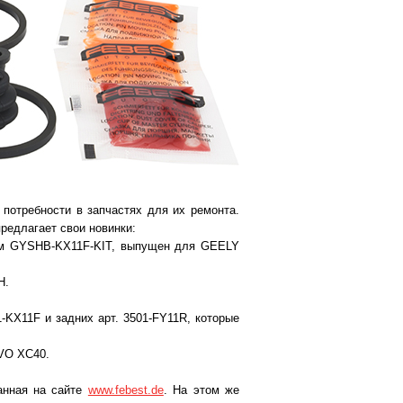
 потребности в запчастях для их ремонта.
редлагает свои новинки:
лом GYSHB-KX11F-KIT, выпущен для GEELY
H.
KX11F и задних арт. 3501-FY11R, которые
VO XC40.
анная на сайте
www.febest.de
. На этом же