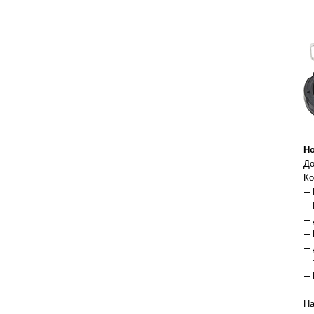
Но
До
Ко
На