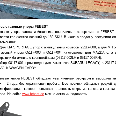
овые газовые упоры FEBEST
зовые упоры капота и багажника появились в ассортименте FEBEST в
вести количество позиций до 130 SKU. В июне в продажу поступили с
томобили:
Для KIA SPORTAGE упор с артикульным номером 22117-008, а для MIT
Газовый упоры 05117-003 и 05117-004 изготовлены для MAZDA 6, а
крышки багажника с кронштейнами (05117-002LH и 05117-002RH).
Упор 08117-001 произведен для багажника SUBARU LEGACY, а 231
VOLKSWAGEN CADDY.
зовые упоры FEBEST обладают увеличенным ресурсом и высокими ант
х – 2 года без ограничения пробега. Все новинки обладают редкой д
мпфирования, которая повышает плавность открытия капота и крышки 
ора. На сайте
www.febest.de
можно легко их подобрать.