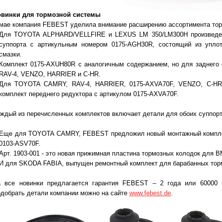
овинки для тормозной системы
мае компания FEBEST уделила внимание расширению ассортимента тор
Для TOYOTA ALPHARD/VELLFIRE и LEXUS LM 350/LM300H произведен
суппорта с артикульным номером 0175-AGH30R, состоящий из уплот
смазки.
Комплект 0175-AXUH80R с аналогичным содержанием, но для заднег
RAV-4, VENZO, HARRIER и C-HR.
Для TOYOTA CAMRY, RAV-4, HARRIER, 0175-AXVA70F, VENZO, C-HR
комплект переднего редуктора с артикулом 0175-AXVA70F.
ждый из перечисленных комплектов включает детали для обоих суппорт
Еще для TOYOTA CAMRY, FEBEST предложил новый монтажный комплект
0103-ASV70F.
Арт. 1903-001 - это новая прижимная пластина тормозных колодок для B
И для SKODA FABIA, выпущен ремонтный комплект для барабанных торм
 все новинки предлагается гарантия FEBEST – 2 года или 60000 к
добрать детали компании можно на сайте
www.febest.de
.