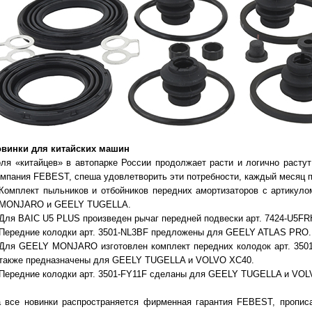
винки для китайских машин
ля «китайцев» в автопарке России продолжает расти и логично растут
мпания FEBEST, спеша удовлетворить эти потребности, каждый месяц п
Комплект пыльников и отбойников передних амортизаторов с артику
MONJARO и GEELY TUGELLA.
Для BAIC U5 PLUS произведен рычаг передней подвески арт. 7424-U5FR
Передние колодки арт. 3501-NL3BF предложены для GEELY ATLAS PRO.
Для GEELY MONJARO изготовлен комплект передних колодок арт. 3501-
также предназначены для GEELY TUGELLA и VOLVO XC40.
Передние колодки арт. 3501-FY11F сделаны для GEELY TUGELLA и VOL
 все новинки распространяется фирменная гарантия FEBEST, пропис