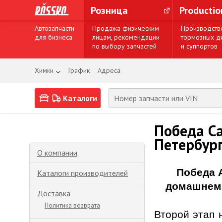
Розница
Producti
Автозапчасти
Продажа физическим
Производств
для бизнеса
лицам, рекомендации
тормозных д
по выбору запчастей
и суппортов
Химки
График
Адреса
Каталоги
Победа Ca
Петербур
О компании
Победа
Каталоги производителей
домашнем 
Доставка
Политика возврата
Второй этап 