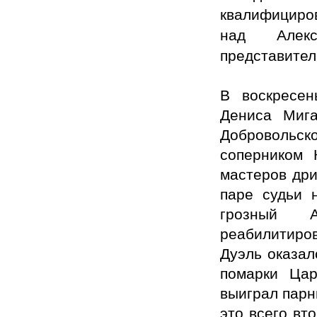
квалифициров
над Алекс
представителе
В воскресен
Дениса Мига
Добровольс
соперником 
мастеров дри
паре судьи 
грозный А
реабилитиро
Дуэль оказал
помарки Ца
выиграл парн
это всего вт