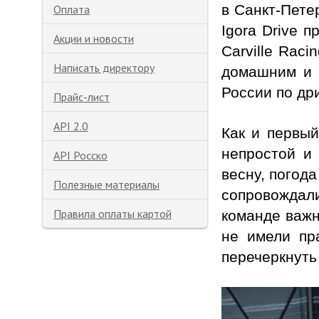
в Санкт-Пете
Оплата
Igora Drive 
Акции и новости
Carville Rac
Написать директору
домашним и 
России по др
Прайс-лист
API 2.0
Как и первый
непростой и 
API Росско
весну, погод
Полезные материалы
сопровождали
Правила оплаты картой
команде важн
не имели пр
перечеркнуть