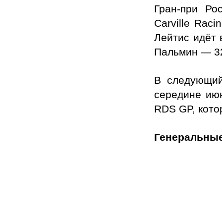
Гран-при Ро
Carville Rac
Лейтис идёт 
Пальмин — 32
В следующий
середине июн
RDS GP, кото
Генеральны