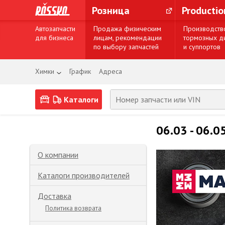
Розница
Producti
Автозапчасти
Продажа физическим
Производств
для бизнеса
лицам, рекомендации
тормозных д
по выбору запчастей
и суппортов
Химки
График
Адреса
Каталоги
06.03 - 06.0
О компании
Каталоги производителей
Доставка
Политика возврата