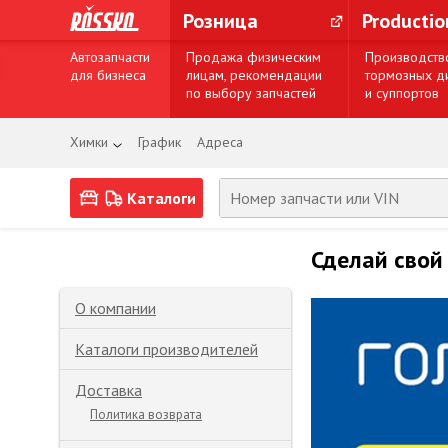
Розница
Producti
Автозапчасти
Продажа физическим
Производств
для бизнеса
лицам, рекомендации
тормозных д
по выбору запчастей
и суппортов
Химки
График
Адреса
Каталоги
Сделай свой
О компании
Каталоги производителей
Доставка
Политика возврата