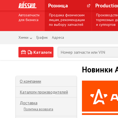
Розница
Producti
Автозапчасти
Продажа физическим
Производств
для бизнеса
лицам, рекомендации
тормозных д
по выбору запчастей
и суппортов
Химки
График
Адреса
Каталоги
Новинки A
О компании
Каталоги производителей
Доставка
Политика возврата