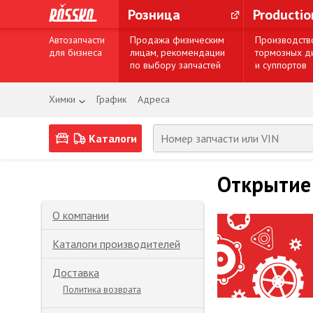
Розница
Producti
Автозапчасти
Продажа физическим
Производств
для бизнеса
лицам, рекомендации
тормозных д
по выбору запчастей
и суппортов
Химки
График
Адреса
Каталоги
Открытие 
О компании
Каталоги производителей
Доставка
Политика возврата