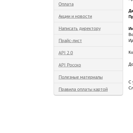
Оплата
Да
Акции и новости
П
Написать директору
И
Во
Прайс-лист
Ид
API 2.0
Ко
API Росско
До
Полезные материалы
С 
Сл
Правила оплаты картой