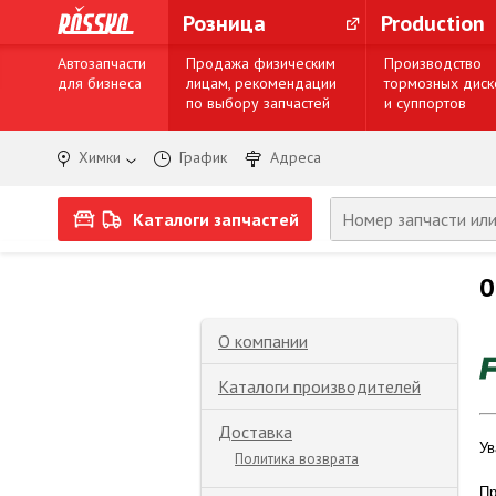
Розница
Production
Автозапчасти
Продажа физическим
Производство
для бизнеса
лицам, рекомендации
тормозных диск
по выбору запчастей
и суппортов
Химки
График
Адреса
Каталоги запчастей
0
О компании
Каталоги производителей
Доставка
Ув
Политика возврата
Пр