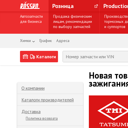
Розница
Producti
Автозапчасти
Продажа физическим
Производств
для бизнеса
лицам, рекомендации
тормозных д
по выбору запчастей
и суппортов
Химки
График
Адреса
Каталоги
Новая тов
зажигани
О компании
Каталоги производителей
Доставка
Политика возврата