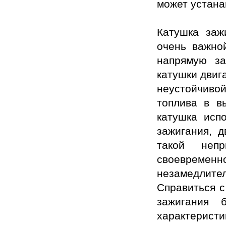
может устанав
Катушка заж
очень важно
напрямую за
катушки двиг
неустойчиво
топлива в в
катушка исп
зажигания, д
такой непр
своевременн
незамедлите
Справиться с
зажигания 
характеристи