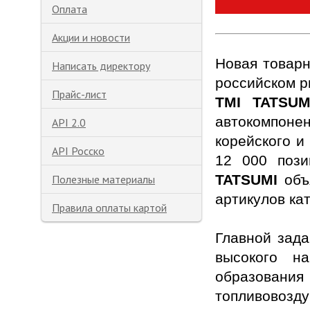
Оплата
Акции и новости
Новая товар
Написать директору
российском р
Прайс-лист
TMI TATSUM
автокомпон
API 2.0
корейского и
API Росско
12 000 поз
TATSUMI
объя
Полезные материалы
артикулов ка
Правила оплаты картой
Главной зада
высокого н
образовани
топливовозд