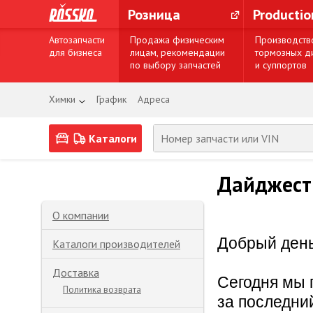
Розница
Producti
Автозапчасти
Продажа физическим
Производств
для бизнеса
лицам, рекомендации
тормозных д
по выбору запчастей
и суппортов
Химки
График
Адреса
Каталоги
Дайджест 
О компании
Добрый день
Каталоги производителей
Доставка
Сегодня мы 
Политика возврата
за последни