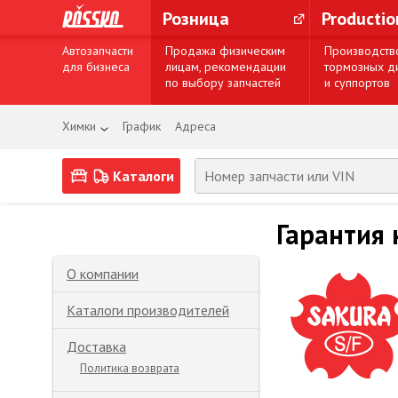
Розница
Producti
Автозапчасти
Продажа физическим
Производств
для бизнеса
лицам, рекомендации
тормозных д
по выбору запчастей
и суппортов
Химки
График
Адреса
Каталоги
Гарантия 
О компании
Каталоги производителей
Доставка
Политика возврата