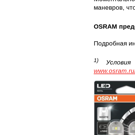
маневров, чт
OSRAM предо
Подробная и
1)
Услови
www.osram.ru