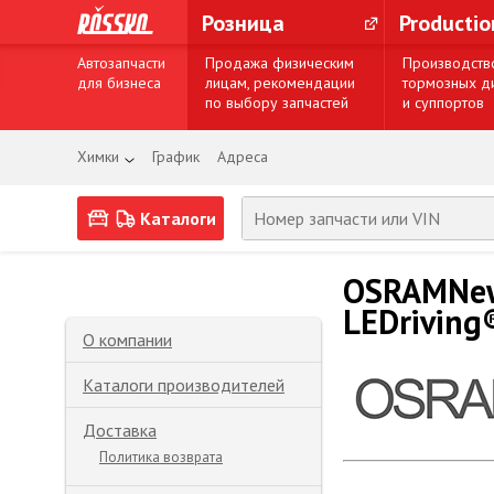
Розница
Producti
Автозапчасти
Продажа физическим
Производств
для бизнеса
лицам, рекомендации
тормозных д
по выбору запчастей
и суппортов
Химки
График
Адреса
Каталоги
OSRAMNew
LEDriving
О компании
Каталоги производителей
Доставка
Политика возврата