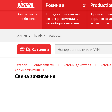
Розница
Producti
Автозапчасти
Продажа физическим
Производств
для бизнеса
лицам, рекомендации
тормозных д
по выбору запчастей
и суппортов
Химки
График
Адреса
Каталоги
→
→
→
Каталог
Автозапчасти
Системы двигателя
Система
Свечи зажигания
↓
Свеча зажигания